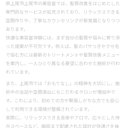
県上尾市上尾市の美容室では、髪質改善をはじめとした
美髪とリラクゼーションを両立したい女性へ
専門的なサービスが拡充されており、リラックスできる
美容室で美髪と癒しを両立させるコツ
空間作りや、丁寧なカウンセリングが新常識となりつつ
女性に人気の美容室で心も髪も美しく
あります。
美容室で体験する美髪ケアと癒し空間
快適な美容室体験には、まず自分の髪質や悩みに寄り添
リラックスできる美容室の選び方ポイント
った提案が不可欠です。例えば、髪のパサつきやクセ毛
美容室で叶える理想のリラクゼーション
で悩む方には最新のトリートメントや髪質改善メニュー
ショートカットが映える美容室の特徴を分析
を案内し、一人ひとり異なる要望に合わせた施術が行わ
れています。
美容室でショートカットが映える理由
上尾でショートカットが得意な美容室特集
また、上尾市では「おもてなし」の精神を大切にし、施
術中の会話や空間演出にもこだわるサロンが増加中で
美容室の技術力で叶う理想のショート
す。これにより、初めての方や緊張しがちな方でも安心
ショートヘアが上手い美容室の見極め術
して利用できる環境が整備されています。
美容室でショートカットに挑戦するコツ
実際に、リラックスできる音楽やアロマ、広々とした待
上尾市で予約なしでも満喫できる美容室活用法
合スペースなど、細部まで配慮された設計が快適さを後