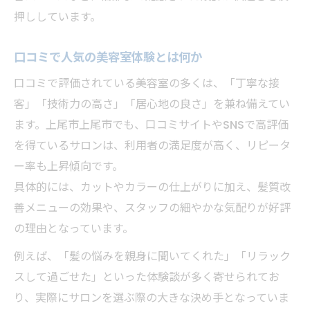
予約なしで楽しめる上尾の美容室活用法
押ししています。
美容室の当日利用で快適な時間を過ごす
予約不要の美容室で気軽に髪を整える方法
口コミで人気の美容室体験とは何か
美容室にふらっと立ち寄るときの注意点
口コミで評価されている美容室の多くは、「丁寧な接
上尾で人気の予約なし美容室の魅力とは
客」「技術力の高さ」「居心地の良さ」を兼ね備えてい
ます。上尾市上尾市でも、口コミサイトやSNSで高評価
心地よさと似合わせスタイルを手に入れる方法
を得ているサロンは、利用者の満足度が高く、リピータ
美容室で心地よさと似合わせを実現する秘
ー率も上昇傾向です。
訣
具体的には、カットやカラーの仕上がりに加え、髪質改
似合わせスタイルが得意な美容室の選び方
善メニューの効果や、スタッフの細やかな気配りが好評
美容室で自分らしい髪型を叶えるために
の理由となっています。
カウンセリングが充実した美容室の魅力
例えば、「髪の悩みを親身に聞いてくれた」「リラック
美容室で似合わせヘアをオーダーするコツ
スして過ごせた」といった体験談が多く寄せられてお
り、実際にサロンを選ぶ際の大きな決め手となっていま