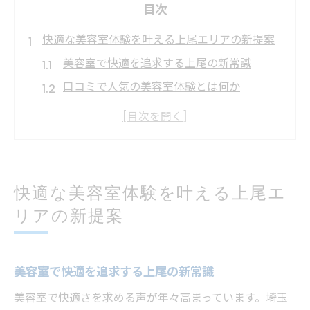
目次
快適な美容室体験を叶える上尾エリアの新提案
美容室で快適を追求する上尾の新常識
口コミで人気の美容室体験とは何か
美容室選びで見逃せない快適ポイント
カットが上手い美容室の快適さを実感
美容室で叶う贅沢なリラックスタイム
髪質改善を重視した美容室選びの極意とは
快適な美容室体験を叶える上尾エ
美容室で髪質改善を成功させる選び方
リアの新提案
髪と心に寄り添う美容室の特徴を解説
美容室の髪質改善メニュー徹底比較
美容室で快適を追求する上尾の新常識
美容室利用で実感する髪質の変化と効果
美容室で快適さを求める声が年々高まっています。埼玉
上尾で髪質改善が評判の美容室の秘密