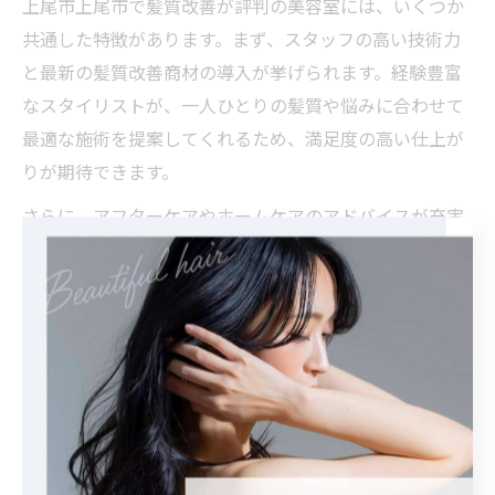
上尾市上尾市で髪質改善が評判の美容室には、いくつか
共通した特徴があります。まず、スタッフの高い技術力
と最新の髪質改善商材の導入が挙げられます。経験豊富
なスタイリストが、一人ひとりの髪質や悩みに合わせて
最適な施術を提案してくれるため、満足度の高い仕上が
りが期待できます。
さらに、アフターケアやホームケアのアドバイスが充実
している点も人気の理由です。施術後の髪の状態や、日
常のお手入れ方法についても丁寧にサポートしてくれる
ため、継続的な髪質改善が叶います。
また、料金設定が明確で安心できることや、予約の取り
やすさ、当日予約や急な利用にも柔軟に対応してくれる
点も、多くのお客様から支持されているポイントです。
髪質改善を成功させたい方は、こうした美容室の特徴に
も注目して選ぶと良いでしょう。