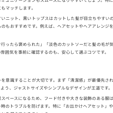
コミュニケーションもスムーズになりやすいでしょう。特
美容室で映えるカジュアル選びの極意
にもマッチします。
美容室で映えるカジュアル服の選び方
すいニット、黒いトップスはカットした髪が目立ちやすい
髪型が引き立つ美容室向けカジュアル術
ものもおすすめです。例えば、ヘアセットやヘアアレンジ
美容室で映える淡色コーデのポイント
美容室で避けたいカジュアル服装の特徴
で行ったら褒められた」「淡色のカットソーだと髪の毛が
美容室ヘアセットに合うカジュアルスタイル
の雰囲気を事前に確認するのも、安心して選ぶコツです。
ラフすぎないカジュアル美容室ファッション
ラフすぎず美容室に合うカジュアルコーデ
美容室にふさわしいシンプルカジュアル提案
ーを意識することが大切です。まず「清潔感」が最優先さ
美容室で好印象なバランス重視の服装選び
いよう、ジャストサイズやシンプルなデザインが王道です。
美容室ファッションで失敗しない工夫
業スペースになるため、フード付きや大きな装飾のある服
美容室でラフ感と清潔感を両立するには
ー時のトラブルを防げます。特に「お出かけヘアセット」