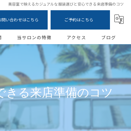
美容室で映えるカジュアルな服装選びと安心できる来店準備のコツ
お問い合わせはこちら
ご予約はこちら
問
当サロンの特徴
アクセス
ブログ
カット
コラム
カラー
白髪ぼかし
できる来店準備のコツ
トリートメント
縮毛矯正