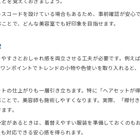
施術が快適な服装の選び方を徹底解説
ことを覚えておきましょう。
美容室施術が快適な服装の条件とは
レスコードを設けている場合もあるため、事前確認が安心
美容室で動きやすいカジュアル服選び
ぶことで、どんな美容室でも好印象を目指せます。
美容室施術に最適な首元すっきりトップス
美容室で施術を妨げない服装の選び方
訣
美容室でヘアセット映えする服装ポイント
きやすさとおしゃれ感を両立させる工夫が必要です。例え
事前準備から安心来店を叶えるポイント
。ワンポイントでトレンドの小物や色使いを取り入れると
美容室来店前の服装準備と注意点
お問い合わせはこちら
お問い合わせはこちら
美容室で安心できる事前準備の流れ
ットの仕上がりも一層引き立ちます。特に「ヘアセットが
美容室予約前に知るべき服装とマナー
ぶことで、美容師も施術しやすくなります。実際、「襟付き
美容室でトラブル回避する準備術
きます。
美容室来店時の安心感を高めるコツ
予定があるときは、着替えやすい服装を準備しておくのも
にも対応できる安心感を得られます。