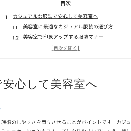
目次
カジュアルな服装で安心して美容室へ
美容室に最適なカジュアル服装の選び方
美容室で印象アップする服装マナー
カジュアルコーデで美容室を楽しむ秘訣
美容室にふさわしいラフな服装のポイント
美容室利用時に避けたいNGカジュアル服とは
清潔感と相性抜群の美容室コーデ術
で安心して美容室へ
清潔感重視の美容室コーディネート術
美容室で好印象を与えるカジュアルコーデ
美容室に映える清潔感ある服装選びの極意
方
美容室で実践したいきれいめカジュアル術
と施術のしやすさを両立させることがポイントです。カジ
清潔感が際立つ美容室ファッションのコツ