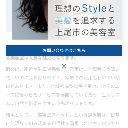
美容室フィットが日常に溶け込む理由
美容室選びで大切なのは、普段の生活スタイルや通いや
すさにフィットしたサロンを見つけることです。多くの
人が美容室を選ぶ際、アクセスの良さや営業時間、予約
の取りやすさなど、日常生活との相性を重視していま
す。特に家事や仕事で忙しい方にとって、無理なく通え
お問い合わせはこちら
る美容室は大きな魅力となります。
お問い合わせはこちら
例えば、駅近や駐車場完備の美容室は、仕事帰りや買い
物ついでに立ち寄りやすく、家族での利用もしやすい傾
向があります。また、地域密着型の美容室は、地元のニ
ーズに合わせたサービスを展開しているため、生活リズ
ムに自然と馴染みやすい点もポイントです。
結果として、「美容室フィット」という選択肢は、日常
に無理なく組み込める利便性を重視したい方にぴったり