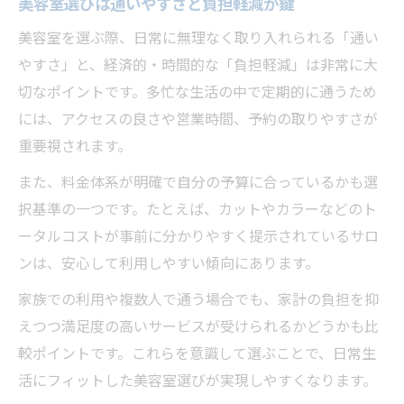
美容室選びは通いやすさと負担軽減が鍵
美容室選びはカウンセリングの質が決め手
美容室での居心地と通いやすさに注目
美容室を選ぶ際、日常に無理なく取り入れられる「通い
やすさ」と、経済的・時間的な「負担軽減」は非常に大
美容室フィットを見極めるポイントまとめ
切なポイントです。多忙な生活の中で定期的に通うため
日常に馴染む美容室がもたらす安心感
には、アクセスの良さや営業時間、予約の取りやすさが
美容室フィットが日常に溶け込む理由
重要視されます。
美容室フィットの安心感と信頼感を解説
また、料金体系が明確で自分の予算に合っているかも選
美容室選びで重要な居心地の良さとは
択基準の一つです。たとえば、カットやカラーなどのト
美容室フィットで日常使いしやすい工夫
ータルコストが事前に分かりやすく提示されているサロ
美容室フィットがもたらす生活のゆとり
ンは、安心して利用しやすい傾向にあります。
料金や総額で比較した美容室の選び方
家族での利用や複数人で通う場合でも、家計の負担を抑
美容室フィットの料金体系と総額を解説
えつつ満足度の高いサービスが受けられるかどうかも比
美容室料金の明瞭さが選び方の決め手
較ポイントです。これらを意識して選ぶことで、日常生
美容室フィットで賢くコストを抑える方法
活にフィットした美容室選びが実現しやすくなります。
美容室の料金比較で納得のサロン選びへ