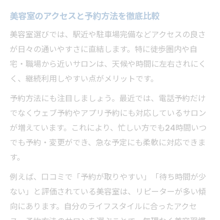
美容室のアクセスと予約方法を徹底比較
美容室フィットとサービス内容の総額比較
家族利用しやすい美容室を探すコツ
美容室選びでは、駅近や駐車場完備などアクセスの良さ
が日々の通いやすさに直結します。特に徒歩圏内や自
美容室フィットで家族利用しやすい理由
宅・職場から近いサロンは、天候や時間に左右されにく
美容室選びは家族みんなの快適性が大切
く、継続利用しやすい点がメリットです。
美容室フィットで子連れにも優しい工夫
予約方法にも注目しましょう。最近では、電話予約だけ
美容室で家族利用が叶うポイントとは
でなくウェブ予約やアプリ予約にも対応しているサロン
美容室フィットの安心設備とサービス解説
が増えています。これにより、忙しい方でも24時間いつ
口コミからわかる美容室フィットの魅力
でも予約・変更ができ、急な予定にも柔軟に対応できま
美容室フィットの口コミ評価で選ぶ安心
す。
美容室の口コミが示すフィット感の実態
例えば、口コミで「予約が取りやすい」「待ち時間が少
美容室フィット利用者の声と満足ポイント
ない」と評価されている美容室は、リピーターが多い傾
美容室選びは口コミで接客力をチェック
向にあります。自分のライフスタイルに合ったアクセ
美容室フィットの評判から見るメリット