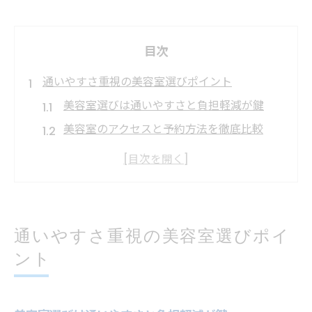
目次
通いやすさ重視の美容室選びポイント
美容室選びは通いやすさと負担軽減が鍵
美容室のアクセスと予約方法を徹底比較
日常にフィットする美容室の条件を探る
美容室フィットと徒歩圏内の利便性を考察
美容室利用で気になる通いやすさの工夫
美容室で自分にフィットする条件とは
通いやすさ重視の美容室選びポイ
自分に合う美容室条件とフィット感の見極
ント
め
美容室フィットの施術内容と対応力を比較