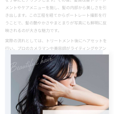
を丁寧にヒアリングします。その後、髪質改善トリート
メントやケアメニューを施し、髪の内部から美しさを引
き出します。この工程を経てからポートレート撮影を行
うことで、髪の艶やかさやまとまりが写真にも鮮明に反
映されるのが大きな魅力です。
実際の流れとしては、トリートメント後にヘアセットを
行い、プロのカメラマンや美容師がライティングやアン
グルを調整して撮影します。撮影時には「どの角度が最
も美しく見えるか」「髪の動きをどう演出するか」とい
った細やかな工夫がなされます。仕上がった写真はSNS
やプロフィール画像、就職活動用の証明写真など幅広く
活用されており、髪質改善による自信と満足度の向上が
多くの方に支持されています。
トップライトやアンブレラを活かす美容室の工夫