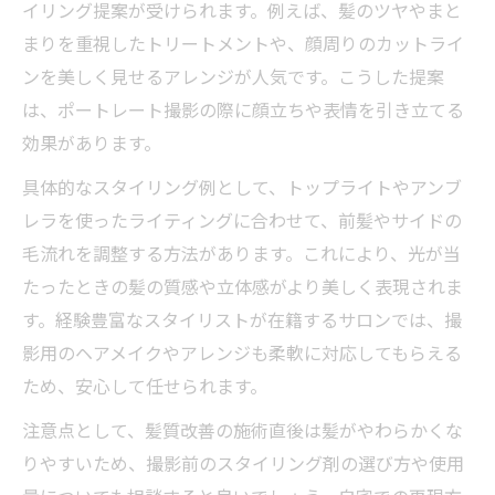
イリング提案が受けられます。例えば、髪のツヤやまと
美容室で写真映えを叶える髪質改善の重要
まりを重視したトリートメントや、顔周りのカットライ
性
ンを美しく見せるアレンジが人気です。こうした提案
自分らしさ引き出す美容室ポートレート活用術
は、ポートレート撮影の際に顔立ちや表情を引き立てる
美容室で自分らしさを表現するポートレー
効果があります。
ト撮影術
具体的なスタイリング例として、トップライトやアンブ
スタジオポートレートで個性を引き出す美
レラを使ったライティングに合わせて、前髪やサイドの
容室選び
毛流れを調整する方法があります。これにより、光が当
トップライトやストロボを使った美容室撮
たったときの髪の質感や立体感がより美しく表現されま
影の魅力
す。経験豊富なスタイリストが在籍するサロンでは、撮
影用のヘアメイクやアレンジも柔軟に対応してもらえる
髪質改善で叶うナチュラルなポートレート
ため、安心して任せられます。
の作り方
美容室が提案する南青山風ポートレートの
注意点として、髪質改善の施術直後は髪がやわらかくな
活用例
りやすいため、撮影前のスタイリング剤の選び方や使用