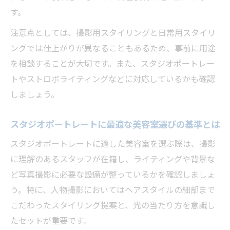
を伝授
す。
ポートレートサロン選びに大切な美容室の
注意点としては、撮影用スタイリングと日常用スタイリ
本質とは
ングでは仕上がりが異なることもあるため、事前に用途
髪質改善と撮影設定が調和する美容室の選
を相談することが大切です。また、スタジオポートレー
び方
トやストロボライティングなどに対応しているかも確認
しましょう。
美容室で写真映えするヘアスタイルの作り
方解説
スタジオポートレートに最適な美容室選びの基準とは
ストロボ直当てで魅力を引き出す美容室の
工夫
スタジオポートレートに適した美容室を選ぶ際は、撮影
に理解のあるスタッフが在籍し、ライティングや背景な
髪質改善専門の美容室で魅力が際立つ理由
ど写真撮影に必要な設備が整っているかを確認しましょ
髪質改善専門美容室がポートレートで選ば
う。特に、人物撮影においてはヘアスタイルの細部まで
れる理由
こだわったスタイリング提案と、光の当たり方を意識し
美容室の髪質改善技術が写真映えに与える
たセットが重要です。
影響