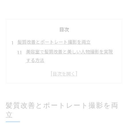
目次
髪質改善とポートレート撮影を両立
美容室で髪質改善と美しい人物撮影を実現
する方法
スタジオポートレートに最適な美容室選び
の基準とは
美容室の髪質改善で写真映えするスタイリ
ング提案
髪質改善とポートレート撮影を両
ストロボやライティングに強い美容室の特
立
徴を解説
美髪を引き出す美容室のポートレート体験