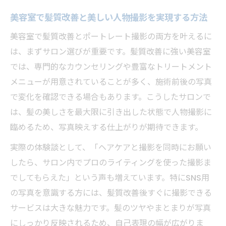
ポイント
美容室で髪質改善と美しい人物撮影を実現する方法
美容室で叶える理想のポートレート体験
美容室で髪質改善とポートレート撮影の両方を叶えるに
美容室で撮影する理想のスタジオポートレ
は、まずサロン選びが重要です。髪質改善に強い美容室
ート入門
では、専門的なカウンセリングや豊富なトリートメント
美容室ならではのポートレートライティン
メニューが用意されていることが多く、施術前後の写真
グの種類
で変化を確認できる場合もあります。こうしたサロンで
人物撮影に適した美容室のストロボ活用術
は、髪の美しさを最大限に引き出した状態で人物撮影に
を紹介
臨めるため、写真映えする仕上がりが期待できます。
髪質改善で印象が変わるポートレート体験
実際の体験談として、「ヘアケアと撮影を同時にお願い
の流れ
したら、サロン内でプロのライティングを使った撮影ま
トップライトやアンブレラを活かす美容室
でしてもらえた」という声も増えています。特にSNS用
の工夫
の写真を意識する方には、髪質改善後すぐに撮影できる
美髪と写真映えを求める方へ本質解説
サービスは大きな魅力です。髪のツヤやまとまりが写真
美容室で美髪と写真映えを両立させる秘訣
にしっかり反映されるため、自己表現の幅が広がりま