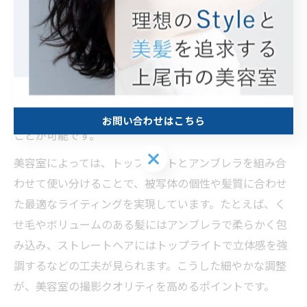
トップライトやアンブレラは、美容室のポートレート撮
影で欠かせないライティングアイテムです。トップライ
トは髪の表面に自然なハイライトを生み出し、髪質改善
後の艶やかな質感を一層際立たせます。一方、アンブレ
ラは光を柔らかく拡散し、顔や髪全体に均一な明るさを
もたらすため、ナチュラルで清潔感のある印象を与える
お問い合わせはこちら
ことが可能です。
お問い合わせはこちら
美容室によっては、トップライトとアンブレラを組み合
わせて使い分けることで、被写体の個性や髪質に合わせ
た最適なライティングを実現しています。たとえば、く
せ毛やボリュームのある髪にはアンブレラで柔らかく包
み込み、ストレートヘアにはトップライトで立体感を強
調するなどの工夫が見られます。こうした細やかな調整
が、美容室の撮影クオリティを高めるポイントです。