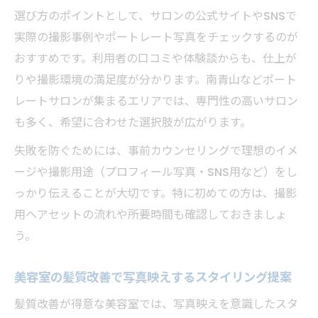
選び方のポイントとして、サロンの公式サイトやSNSで
専門美容室による美髪とポートレートの相
実際の撮影事例やポートレート写真をチェックするのが
乗効果
おすすめです。利用者の口コミや体験談からも、仕上が
ポートレートライティングが映える美髪の
りや撮影環境の満足度が分かります。南青山などポート
秘訣
レートサロンが集まるエリアでは、専門性の高いサロン
美容室の専門性が光るスタジオポートレー
も多く、希望に合わせた選択肢が広がります。
ト体験
失敗を防ぐためには、事前カウンセリングで理想のイメ
写真映えしたいなら知りたい美容室選び
ージや撮影用途（プロフィール写真・SNS用など）をし
写真映え重視で選ぶ美容室のポイントと注
っかり伝えることが大切です。特に初めての方は、撮影
意点
用ヘアセットの流れや所要時間も確認しておきましょ
人物撮影に強い美容室のスタジオ設定の工
う。
夫
美容室の撮影ライティング種類を比較解説
美容室の髪質改善で写真映えするスタイリング提案
ストロボやアンブレラが映える美容室活用
髪質改善が得意な美容室では、写真映えを意識したスタ
術