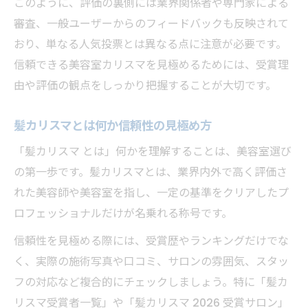
このように、評価の裏側には業界関係者や専門家による
ランキングやSNSだけに頼らない美容室選
審査、一般ユーザーからのフィードバックも反映されて
び
おり、単なる人気投票とは異なる点に注意が必要です。
美容室カリスマの歴代受賞者に学ぶ選択基
信頼できる美容室カリスマを見極めるためには、受賞理
準
由や評価の観点をしっかり把握することが大切です。
美容室カリスマ受賞者一覧から読み解く実力
美容室カリスマ受賞者一覧で分かる実力差
髪カリスマとは何か信頼性の見極め方
髪カリスマ歴代受賞者の特徴と傾向を解説
「髪カリスマ とは」何かを理解することは、美容室選び
美容室カリスマ2026受賞サロンの評価ポイ
の第一歩です。髪カリスマとは、業界内外で高く評価さ
ント
れた美容師や美容室を指し、一定の基準をクリアしたプ
髪カリスマとは何か一覧から読み解く
ロフェッショナルだけが名乗れる称号です。
カリスマ美容師ランキングの裏付けを探る
信頼性を見極める際には、受賞歴やランキングだけでな
髪カリスマにおける評価制度の裏側に迫る
く、実際の施術写真や口コミ、サロンの雰囲気、スタッ
美容室カリスマの評価基準を徹底解説
フの対応など複合的にチェックしましょう。特に「髪カ
髪カリスマやらせ疑惑を検証する視点
リスマ受賞者一覧」や「髪カリスマ 2026 受賞サロン」