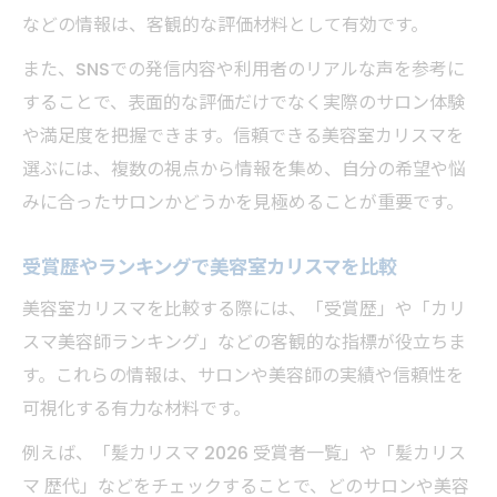
美容室カリスマ選出プロセスの透明性とは
などの情報は、客観的な評価材料として有効です。
カミカリスマとはどんな評価制度か
また、SNSでの発信内容や利用者のリアルな声を参考に
歴代受賞者からみる評価の一貫性
することで、表面的な評価だけでなく実際のサロン体験
や満足度を把握できます。信頼できる美容室カリスマを
最新の美容室カリスマ情報と選択のヒント
選ぶには、複数の視点から情報を集め、自分の希望や悩
美容室カリスマ2026受賞者一覧の最新動向
みに合ったサロンかどうかを見極めることが重要です。
信頼できる美容室カリスマの選び方最新情
報
受賞歴やランキングで美容室カリスマを比較
髪カリスマの歴代トレンドと選出基準解説
美容室カリスマを比較する際には、「受賞歴」や「カリ
美容室カリスマ受賞サロン選びの実践ポイ
スマ美容師ランキング」などの客観的な指標が役立ちま
ント
す。これらの情報は、サロンや美容師の実績や信頼性を
髪カリスマとは何か今改めて見直す理由
可視化する有力な材料です。
例えば、「髪カリスマ 2026 受賞者一覧」や「髪カリス
マ 歴代」などをチェックすることで、どのサロンや美容