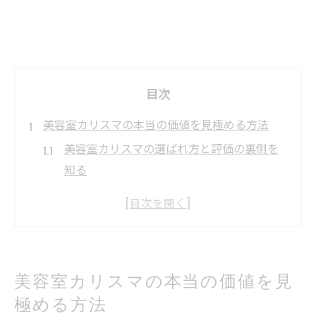
目次
美容室カリスマの本当の価値を見極める方法
美容室カリスマの選ばれ方と評価の裏側を
知る
髪カリスマとは何か信頼性の見極め方
受賞歴やランキングで美容室カリスマを比
較
美容室カリスマの実績と歴代受賞者から学
美容室カリスマの本当の価値を見
ぶ
極める方法
美容室カリスマやらせ疑惑と透明性の重要