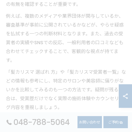
の有無を確認することが重要です。
例えば、複数のメディアや業界団体が関与しているか、
審査基準が事前に公開されているかなどが、やらせ疑惑
を払拭する一つの判断材料となります。また、過去の受
賞者の実績やSNSでの反応、一般利用者の口コミなども
合わせてチェックすることで、客観的な視点が持てま
す。
「髪カリスマ 選ばれ 方」や「髪カリスマ受賞者一覧」な
どの情報も参考にし、特定のサロンや美容師に偏りがな
いかを比較してみるのも一つの方法です。疑問が残る場
合は、受賞歴だけでなく実際の施術体験やカウンセリン
グ内容を重視しましょう。
048-788-5064
お問い合わせ
ご予約
美容室カリスマ選出プロセスの透明性とは