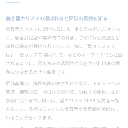
性
話題の美容室カリスマ選出基準を徹底検証
美容室カリスマの選ばれ方と評価の裏側を知る
美容室カリスマの選出基準はどう決まるか
美容室カリスマに選ばれるには、単なる技術力だけでな
髪カリスマ歴代受賞者からみる評価傾向
く、顧客満足度や業界内での評価、さらには受賞歴など
美容室カリスマ受賞者一覧の信頼性の秘密
複数の基準が設けられています。特に「髪カリスマ と
カミカリスマとは何か本質を解説
は」「髪カリスマ 選ばれ 方」などのキーワードでも注目
されるように、選出方法の透明性や公正さが利用者の信
髪カリスマ2026受賞サロンの選ばれ方分析
頼につながる大きな要素です。
信頼できるカリスマ美容師の選び方ガイド
美容室カリスマで信頼できる美容師を見抜
評価基準は、施術技術の高さだけでなく、トレンドへの
く
感度、接客対応、サロンの雰囲気、SNSでの発信力など
多岐に渡ります。例えば、髪カリスマ 2026 受賞者一覧
受賞歴や髪カリスマ受賞者一覧で比較する
を見ても、多様なジャンルの美容室や美容師が選ばれて
コツ
いることが分かります。
髪カリスマ選ばれ方から見る実力の証明