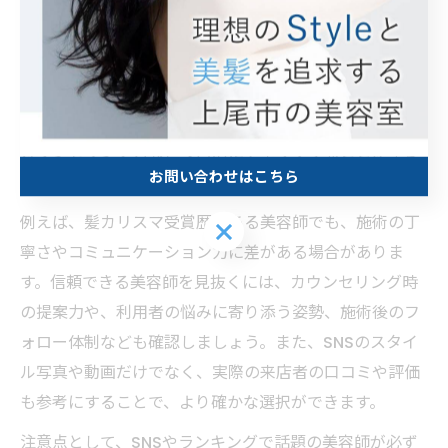
美容室カリスマとは、業界で高い評価を受けた美容師や
サロンに与えられる称号であり、多くの利用者が「信頼
できる美容師」を見極めるための指標としています。し
かし、単に有名な名前や話題性だけで選ぶのはリスクも
伴います。信頼性は、受賞歴や口コミ、実際の技術力、
カウンセリング力など多角的にチェックすることが重要
お問い合わせはこちら
です。
例えば、髪カリスマ受賞歴がある美容師でも、施術の丁
お問い合わせはこちら
寧さやコミュニケーション力に差がある場合がありま
す。信頼できる美容師を見抜くには、カウンセリング時
の提案力や、利用者の悩みに寄り添う姿勢、施術後のフ
ォロー体制なども確認しましょう。また、SNSのスタイ
ル写真や動画だけでなく、実際の来店者の口コミや評価
も参考にすることで、より確かな選択ができます。
注意点として、SNSやランキングで話題の美容師が必ず