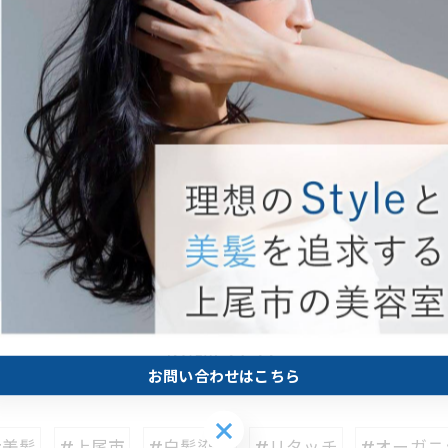
ぼかし#白髪ぼかしハイライト#コントラストハイライト
ト#上尾市#上尾#白髪染め#リタッチ#オーガニック#
供するトリートメント
上尾市で魅力的なカットを提案
上尾
一覧に戻る
関連タグ
お問い合わせはこちら
お問い合わせはこちら
#美髪
#上尾市
#白髪染め
#リタッチ
#オーガニ