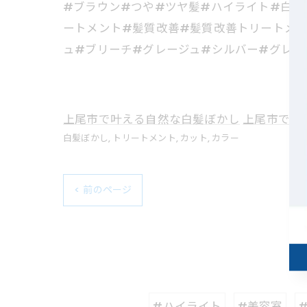
#ブラウン#つや#ツヤ髪#ハイライト#白髪
ートメント#髪質改善#髪質改善トリートメン
ュ#ブリーチ#グレージュ#シルバー#グレー
上尾市で叶える自然な白髪ぼかし
上尾市で提
白髪ぼかし
トリートメント
カット
カラー
< 前のページ
#ハイライト
#美容室