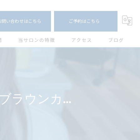
お問い合わせはこちら
ご予約はこちら
問
当サロンの特徴
アクセス
ブログ
カット
コラム
カラー
白髪ぼかし
艶ブラウンカ...
トリートメント
縮毛矯正