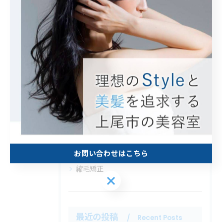
#ハイライト
カテゴリー
Categories
全てのカテゴリー
カット
カラー
白髪ぼかし
トリートメント
お問い合わせはこちら
縮毛矯正
お問い合わせはこちら
最近の投稿
Recent Posts