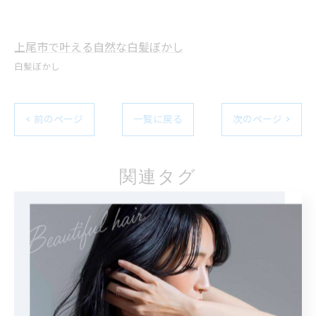
上尾市で叶える自然な白髪ぼかし
白髪ぼかし
< 前のページ
一覧に戻る
次のページ >
関連タグ
#ハイライト
カテゴリー
Categories