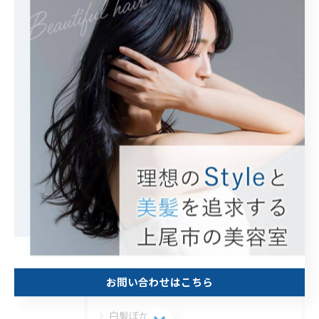
< 前のページ
一覧に戻る
次のページ >
関連タグ
#パーマ
#ハイライト
カテゴリー
Categories
全てのカテゴリー
カット
お問い合わせはこちら
カラー
白髪ぼかし
お問い合わせはこちら