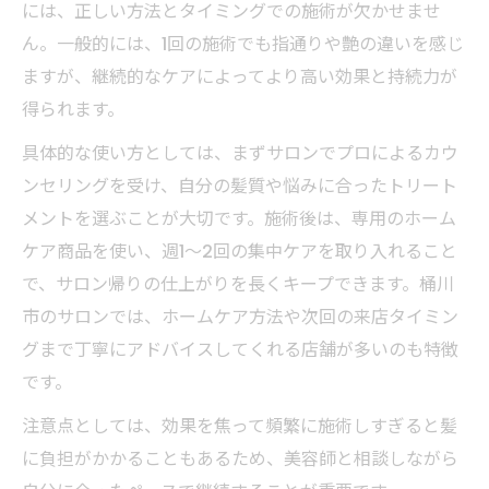
理想の髪を持続させる通い方と注意点
には、正しい方法とタイミングでの施術が欠かせませ
髪質改善トリートメントの通い方のポイン
ん。一般的には、1回の施術でも指通りや艶の違いを感じ
ト
ますが、継続的なケアによってより高い効果と持続力が
得られます。
髪質改善トリートメントは何回で効果が出
る？
具体的な使い方としては、まずサロンでプロによるカウ
効果を長持ちさせる髪質改善トリートメン
ンセリングを受け、自分の髪質や悩みに合ったトリート
トの頻度
メントを選ぶことが大切です。施術後は、専用のホーム
ケア商品を使い、週1〜2回の集中ケアを取り入れること
髪質改善トリートメント施術間隔のおすす
で、サロン帰りの仕上がりを長くキープできます。桶川
め
市のサロンでは、ホームケア方法や次回の来店タイミン
髪質改善トリートメントで注意すべき点と
グまで丁寧にアドバイスしてくれる店舗が多いのも特徴
は
です。
注意点としては、効果を焦って頻繁に施術しすぎると髪
に負担がかかることもあるため、美容師と相談しながら