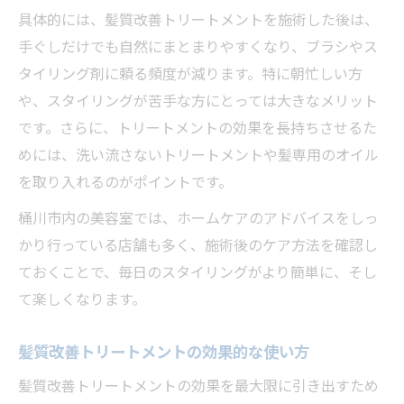
具体的には、髪質改善トリートメントを施術した後は、
髪質改善トリートメント施術後の満足度を
手ぐしだけでも自然にまとまりやすくなり、ブラシやス
高める方法
タイリング剤に頼る頻度が減ります。特に朝忙しい方
髪質改善トリートメントで柔らかい質感を
や、スタイリングが苦手な方にとっては大きなメリット
実現
です。さらに、トリートメントの効果を長持ちさせるた
ホームケアで続く艶髪のポイントを解説
めには、洗い流さないトリートメントや髪専用のオイル
髪質改善トリートメント後のホームケアの
を取り入れるのがポイントです。
基本
桶川市内の美容室では、ホームケアのアドバイスをしっ
自宅で簡単にできる髪質改善トリートメン
かり行っている店舗も多く、施術後のケア方法を確認し
トケア
ておくことで、毎日のスタイリングがより簡単に、そし
艶髪を保つ髪質改善トリートメントのコツ
て楽しくなります。
髪質改善トリートメントと日常ケアの関係
髪質改善トリートメントの持続力を高める
髪質改善トリートメントの効果的な使い方
方法
髪質改善トリートメントの効果を最大限に引き出すため