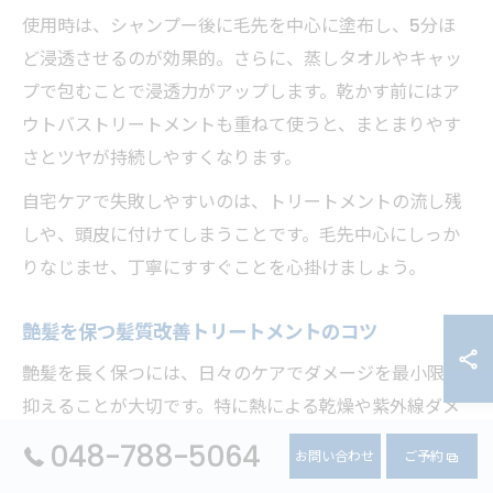
使用時は、シャンプー後に毛先を中心に塗布し、5分ほ
ど浸透させるのが効果的。さらに、蒸しタオルやキャッ
プで包むことで浸透力がアップします。乾かす前にはア
ウトバストリートメントも重ねて使うと、まとまりやす
さとツヤが持続しやすくなります。
自宅ケアで失敗しやすいのは、トリートメントの流し残
しや、頭皮に付けてしまうことです。毛先中心にしっか
りなじませ、丁寧にすすぐことを心掛けましょう。
艶髪を保つ髪質改善トリートメントのコツ
艶髪を長く保つには、日々のケアでダメージを最小限に
抑えることが大切です。特に熱による乾燥や紫外線ダメ
ージは、せっかくの髪質改善トリートメント効果を薄め
048-788-5064
お問い合わせ
ご予約
てしまう原因となります。