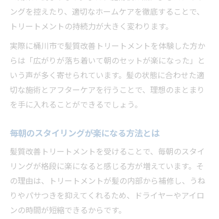
ングを控えたり、適切なホームケアを徹底することで、
傷みを防ぐ髪質改善トリートメントの選び
トリートメントの持続力が大きく変わります。
方
ダメージを感じない髪質改善トリートメン
実際に桶川市で髪質改善トリートメントを体験した方か
トの特徴
らは「広がりが落ち着いて朝のセットが楽になった」と
いう声が多く寄せられています。髪の状態に合わせた適
髪質改善トリートメント効果を長持ちさせ
切な施術とアフターケアを行うことで、理想のまとまり
る秘訣
を手に入れることができるでしょう。
髪質改善トリートメントと縮毛矯正の違い
納得できる仕上がりを得る選び方とは
毎朝のスタイリングが楽になる方法とは
髪質改善トリートメントで理想の仕上がり
髪質改善トリートメントを受けることで、毎朝のスタイ
を叶える
リングが格段に楽になると感じる方が増えています。そ
納得できる髪質改善トリートメントの選び
の理由は、トリートメントが髪の内部から補修し、うね
方
りやパサつきを抑えてくれるため、ドライヤーやアイロ
髪質改善トリートメントの仕上がり比較ポ
ンの時間が短縮できるからです。
イント