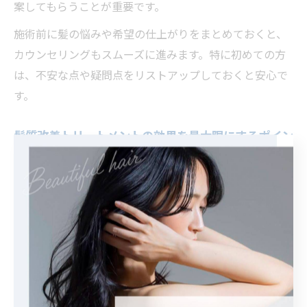
案してもらうことが重要です。
施術前に髪の悩みや希望の仕上がりをまとめておくと、
カウンセリングもスムーズに進みます。特に初めての方
は、不安な点や疑問点をリストアップしておくと安心で
す。
髪質改善トリートメントの効果を最大限にするポイン
ト
髪質改善トリートメントの効果を長持ちさせるには、施
術後のホームケアが欠かせません。まず、サロンで推奨
されたシャンプーやトリートメントを継続して使うこと
が重要です。特に洗浄力の強すぎない、保湿力の高い製
品を選ぶと髪のまとまりやツヤが持続しやすくなりま
す。