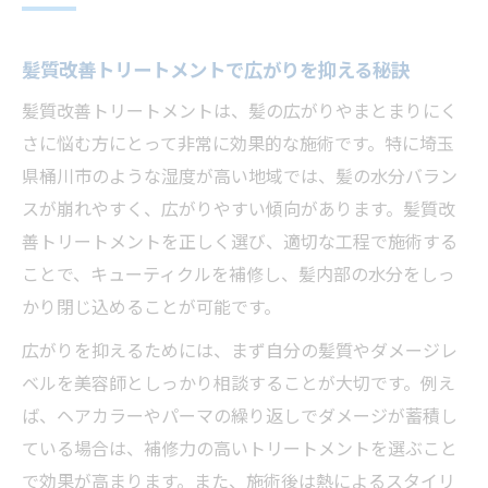
埼玉県桶川市で美髪を叶える正しい施術手順
髪質改善トリートメントの基本的な施術手
髪質改善トリートメントで広がりを抑える秘訣
順解説
髪質改善トリートメントは、髪の広がりやまとまりにく
カウンセリングから仕上げまでの流れを知
さに悩む方にとって非常に効果的な施術です。特に埼玉
る
県桶川市のような湿度が高い地域では、髪の水分バラン
桶川市で安心できる髪質改善トリートメン
スが崩れやすく、広がりやすい傾向があります。髪質改
トの選び方
善トリートメントを正しく選び、適切な工程で施術する
髪質改善トリートメントの施術前に準備す
ことで、キューティクルを補修し、髪内部の水分をしっ
べきこと
かり閉じ込めることが可能です。
髪質改善トリートメントの効果を最大限に
広がりを抑えるためには、まず自分の髪質やダメージレ
するポイント
ベルを美容師としっかり相談することが大切です。例え
ダメージを防ぐ髪質改善トリートメントの秘密
ば、ヘアカラーやパーマの繰り返しでダメージが蓄積し
髪質改善トリートメントで髪のダメージを
ている場合は、補修力の高いトリートメントを選ぶこと
最小限に
で効果が高まります。また、施術後は熱によるスタイリ