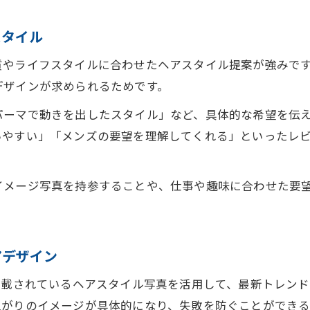
通いやすい美容室を見極めるコツを解説
美容室ファーストの通いやすさに注目する理由
スタイル
美容室ファースト利用時のアクセス便利情報
質やライフスタイルに合わせたヘアスタイル提案が強みで
美容室ファーストで予約しやすい店舗の特徴
デザインが求められるためです。
口コミで探す通いやすい美容室ファーストの選び方
パーマで動きを出したスタイル」など、具体的な希望を伝
美容室ファーストの立地や営業時間のポイント
いやすい」「メンズの要望を理解してくれる」といったレ
美容室ファーストで理想の仕上がりを叶える秘訣
美容室ファーストで失敗しない仕上がりの秘訣
イメージ写真を持参することや、仕事や趣味に合わせた要
お問い合わせはこちら
お問い合わせはこちら
美容室ファーストで理想を実現するカウンセリング
口コミと写真を参考に美容室ファーストを活用
美容室ファーストで満足度が高いオーダー方法
アデザイン
美容室ファーストで自分らしいヘアに仕上げるコツ
掲載されているヘアスタイル写真を活用して、最新トレン
上がりのイメージが具体的になり、失敗を防ぐことができる