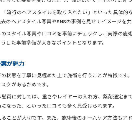
ルに合った提案を受けることで、満足のいく仕上がりに近
美容室選びで失敗しないためのポイント
」「流行のヘアスタイルを取り入れたい」といった具体的
美容室ファースト選びの失敗しないコツを解説
去のヘアスタイル写真やSNSの事例を見せてイメージを
美容室ファーストの予約時に注意したい点とは
トのスタイル写真や口コミを事前にチェックし、実際の施
美容室ファーストで後悔しない選び方の基本
こうした事前準備が大きなポイントとなります。
口コミや写真を活用した美容室ファースト比較法
美容室ファーストと他店を比べるチェックポイント
提案が魅力
ヘアスタイル写真で分かる美容室ファーストの実力
ジの状態を丁寧に見極めた上で施術を行うことが特徴です
美容室ファースト写真から技術力をチェック
リスクがあるためです。
美容室ファーストで人気のスタイル写真特集
る髪質に対しては、重さやレイヤーの入れ方、薬剤選定ま
写真で知る美容室ファーストの仕上がり事例
楽になった」といった口コミも多く見受けられます。
美容室ファースト口コミと写真の活用法
えることが大切です。また、施術後のホームケア方法もア
美容室ファーストの写真から分かるトレンド提案