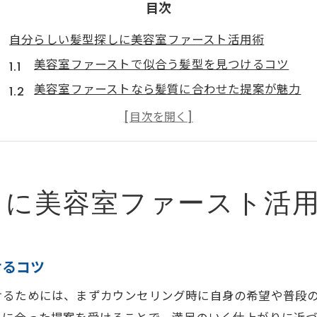
目次
自分らしい髪型探しに美容室ファースト活用術
美容室ファーストで似合う髪型を見つけるコツ
美容室ファーストなら髪質に合わせた提案が魅力
メンズ美容室ファーストで叶える理想スタイル
美容室ファースト写真から選ぶ旬なヘアデザイン
口コミ活用で美容室ファーストの雰囲気を事前確認
口コミから見る美容室ファーストの魅力とは
しに美容室ファースト活
美容室ファースト口コミでわかる信頼の理由
美容室ファーストレビューが高評価な理由
実際の口コミから美容室ファーストの強みを分析
けるコツ
口コミで人気の美容室ファーストのサービス内容
けるためには、まずカウンセリング時に自身の希望や普段
美容室ファースト利用者の満足度と体験談まとめ