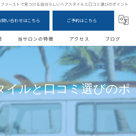
室ファーストで見つける自分らしいヘアスタイルと口コミ選びのポイント
お問い合わせはこちら
ご予約はこちら
問
当サロンの特徴
アクセス
ブログ
カット
コラム
カラー
タイルと口コミ選びのポ
白髪ぼかし
トリートメント
縮毛矯正