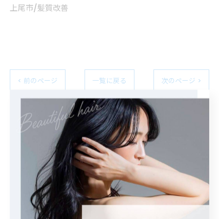
上尾市/髪質改善
< 前のページ
一覧に戻る
次のページ >
カテゴリー
Categories
全てのカテゴリー
カット
カラー
白髪ぼかし