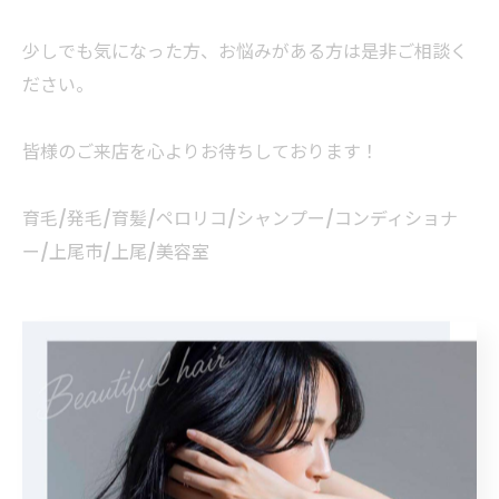
少しでも気になった方、お悩みがある方は是非ご相談く
ださい。
皆様のご来店を心よりお待ちしております！
育毛/発毛/育髪/ペロリコ/シャンプー/コンディショナ
ー/上尾市/上尾/美容室
< 前のページ
一覧に戻る
次のページ >